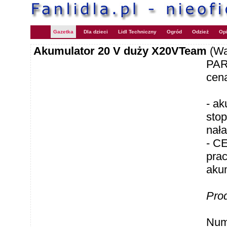
Gazetka
Dla dzieci
Lidl Techniczny
Ogród
Odzież
Opi
Akumulator 20 V duży X20VTeam
(Wa
PAR
cen
- ak
sto
nał
- C
pra
aku
Pro
Num