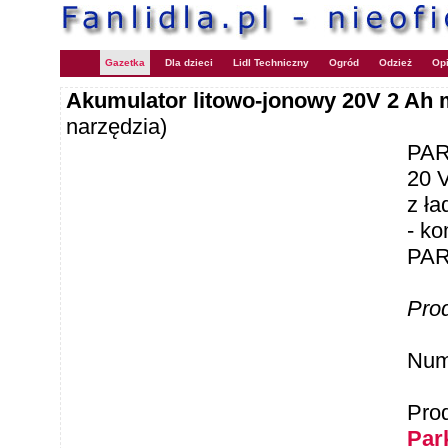
Gazetka
Dla dzieci
Lidl Techniczny
Ogród
Odzież
Opi
Akumulator litowo-jonowy 20V 2 Ah
narzędzia)
PAR
20 
z ł
- ko
PAR
Pro
Num
Pro
Par