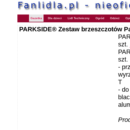
Gazetka
Dla dzieci
Lidl Techniczny
Ogród
Odzież
Opi
PARKSIDE® Zestaw brzeszczotów P
PAR
szt.
PAR
szt.
- p
wyrz
T
- d
blac
alu
Pro