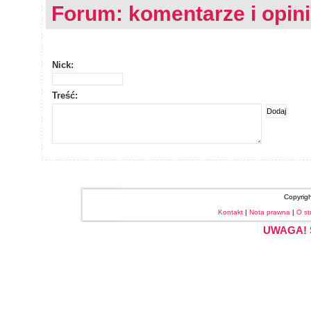
Forum: komentarze i opin
Nick:
Treść:
Copyrig
Kontakt
|
Nota prawna
|
O st
UWAGA! S