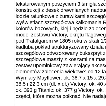
teksturowanym poszyciem 3 śmigła sz
konstrukcji z desek drewnianych nadb
łodzie ratunkowe z żurawikami szczeg
wyświetlacz szczegółowa kalkomania R.
kolorów bazowych, klej i pędzle zalecen
model zestawu Victory, okrętu flagoweg
pod Trafalgarem w 1805 roku w skali 1
kadłuba pokład strukturyzowany działa
szczegółowo odwzorowany bukszpryt z
szczegółowe maszty z koszami na masz
zestaw upominkowy zawierający akcesori
elementów zalecenia wiekowe: od 12 la
Wymiary Mayflower: ok. 36,7 x 15 x 29,8 
38,5 i 22,3 cm (dł. x dł.) Victory: ok. 4
ok. 393 g Titanic: ok. 377 g Victory: 
części, które można połknąć. Nie nadaje 