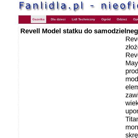
Gazetka
Dla dzieci
Lidl Techniczny
Ogród
Odzież
Opi
Revell Model statku do samodzielneg
Rev
złoż
Reve
Mayf
prod
mode
ele
zawi
wiek
upo
Tita
mon
skr