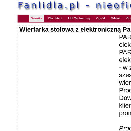
Gazetka
Dla dzieci
Lidl Techniczny
Ogród
Odzież
Opi
Wiertarka stołowa z elektroniczną P
PAR
ele
PAR
elek
- w 
sześ
wier
Pro
Dowi
klie
prom
Pro