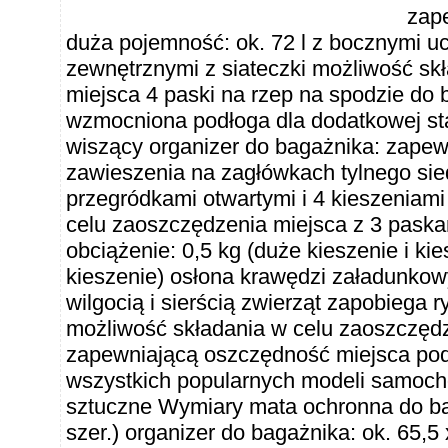
zap
duża pojemność: ok. 72 l z bocznymi uc
zewnętrznymi z siateczki możliwość sk
miejsca 4 paski na rzep na spodzie d
wzmocniona podłoga dla dodatkowej sta
wiszący organizer do bagażnika: zapew
zawieszenia na zagłówkach tylnego sie
przegródkami otwartymi i 4 kieszeniami
celu zaoszczędzenia miejsca z 3 paska
obciążenie: 0,5 kg (duże kieszenie i kie
kieszenie) osłona krawędzi załadunkow
wilgocią i sierścią zwierząt zapobiega
możliwość składania w celu zaoszczędz
zapewniającą oszczędność miejsca po
wszystkich popularnych modeli samoc
sztuczne Wymiary mata ochronna do bag
szer.) organizer do bagażnika: ok. 65,5 