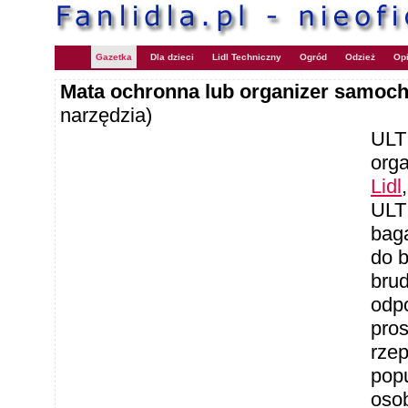
Gazetka
Dla dzieci
Lidl Techniczny
Ogród
Odzież
Opi
Mata ochronna lub organizer samoc
narzędzia)
ULT
org
Lidl
ULT
bag
do b
brud
odp
pro
rzep
pop
oso