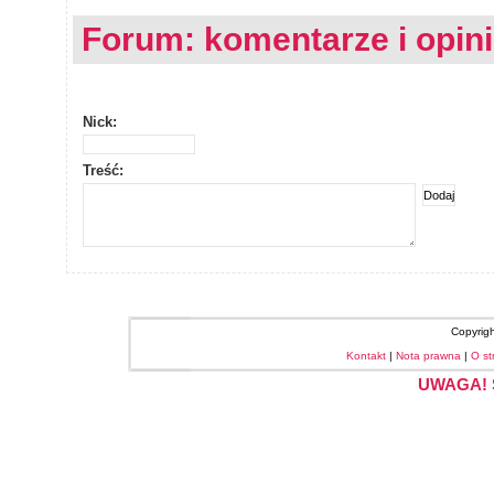
Forum: komentarze i opin
Nick:
Treść:
Copyrig
Kontakt
|
Nota prawna
|
O st
UWAGA! S