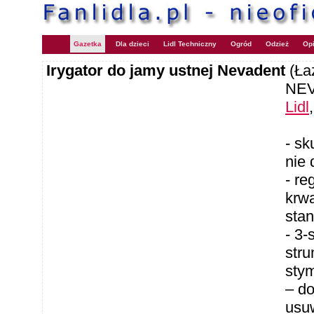
Gazetka
Dla dzieci
Lidl Techniczny
Ogród
Odzież
Opi
Irygator do jamy ustnej Nevadent
(Ła
NEV
Lidl
- sk
nie 
- re
krw
stan
- 3-
stru
sty
– do
usuw