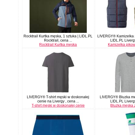
Rocktrail Kurtka męska, 1 sztuka | LIDL.PL
LIVERGY® Kamizelka 
Rocktrail, cena ...
LIDL.PL Livergy
Rocktrail Kurtka męska
Kamizelka piko
LIVERGY® T-shirt męski w doskonałej
LIVERGY® Bluzka mę
cenie na Livergy , cena ...
LIDL.PL Livergy
T-shirt męski w doskonałej cenie
Bluzka męska 