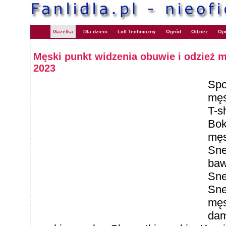
Gazetka
Dla dzieci
Lidl Techniczny
Ogród
Odzież
Opi
Męski punkt widzenia obuwie i odzież m
2023
Spo
męs
T-s
Bok
męs
Sne
baw
Sne
Sne
męs
dam