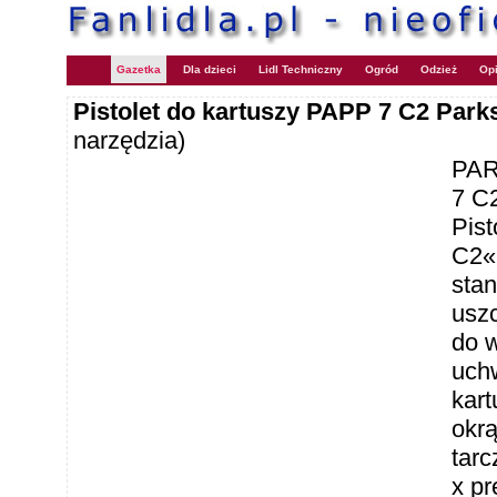
Gazetka
Dla dzieci
Lidl Techniczny
Ogród
Odzież
Opi
Pistolet do kartuszy PAPP 7 C2 Par
narzędzia)
PAR
7 C2
Pis
C2«
sta
uszc
do w
uchw
kart
okrą
tar
x pr