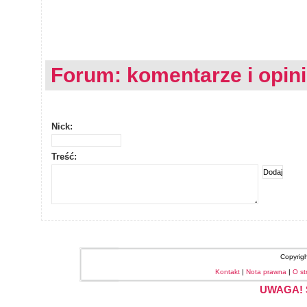
Forum: komentarze i opin
Nick:
Treść:
Copyrig
Kontakt
|
Nota prawna
|
O st
UWAGA! S