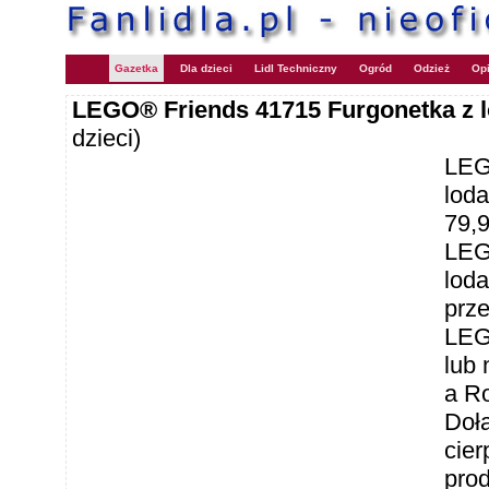
Gazetka
Dla dzieci
Lidl Techniczny
Ogród
Odzież
Opi
LEGO® Friends 41715 Furgonetka z l
dzieci)
LEG
loda
79,
LEG
lod
prze
LEG
lub 
a R
Dołą
cier
prod