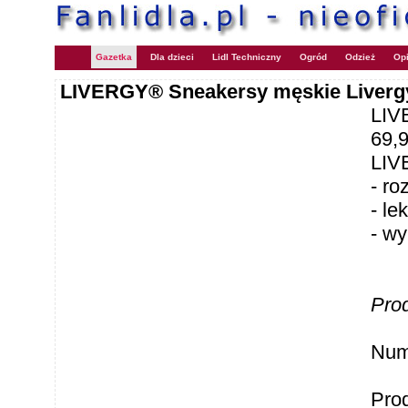
Gazetka
Dla dzieci
Lidl Techniczny
Ogród
Odzież
Opi
LIVERGY® Sneakersy męskie Liver
LIV
69,
LIV
- ro
- le
- wy
Pro
Num
Pro