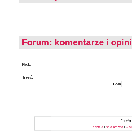
Forum: komentarze i opin
Nick:
Treść:
Copyrig
Kontakt
|
Nota prawna
|
O st