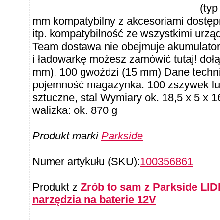
(typ
mm kompatybilny z akcesoriami dostępn
itp. kompatybilność ze wszystkimi urz
Team dostawa nie obejmuje akumulator
i ładowarkę możesz zamówić tutaj! doł
mm), 100 gwoździ (15 mm) Dane technic
pojemność magazynka: 100 zszywek lub
sztuczne, stal Wymiary ok. 18,5 x 5 x
walizka: ok. 870 g
Produkt marki
Parkside
Numer artykułu (SKU):
100356861
Produkt z
Zrób to sam z Parkside LID
narzędzia na baterie 12V