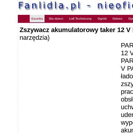
Gazetka
Dla dzieci
Lidl Techniczny
Ogród
Odzież
Opi
Zszywacz akumulatorowy taker 12 V
narzędzia)
PAR
12 
PAR
V PA
łado
zsz
pra
obs
uchw
ude
wyp
aku