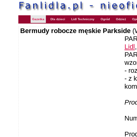
Gazetka
Dla dzieci
Lidl Techniczny
Ogród
Odzież
Opi
Bermudy robocze męskie Parkside
(
PAR
Lidl
PAR
wzo
- ro
- z 
kom
Pro
Num
Pro