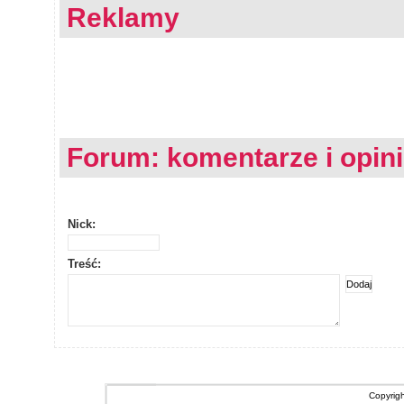
Reklamy
Forum: komentarze i opin
Nick:
Treść:
Copyrig