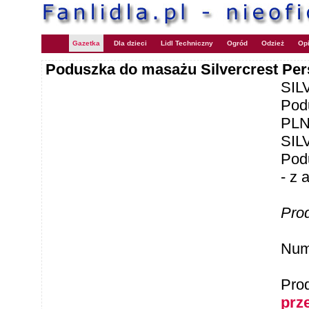
Gazetka
Dla dzieci
Lidl Techniczny
Ogród
Odzież
Opi
Poduszka do masażu Silvercrest Pe
SI
Pod
PL
SI
Pod
- z 
Pro
Num
Pro
prz