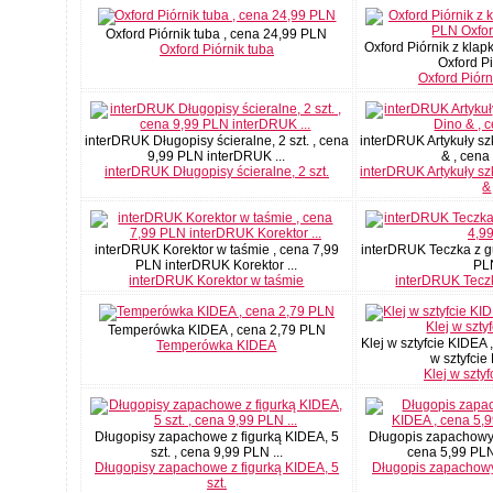
Oxford Piórnik tuba , cena 24,99 PLN
Oxford Piórnik z kla
Oxford Piórnik tuba
Oxford Pió
Oxford Piórn
interDRUK Długopisy ścieralne, 2 szt. , cena
interDRUK Artykuły szk
9,99 PLN interDRUK ...
& , cena 
interDRUK Długopisy ścieralne, 2 szt.
interDRUK Artykuły szk
&
interDRUK Korektor w taśmie , cena 7,99
interDRUK Teczka z g
PLN interDRUK Korektor ...
PL
interDRUK Korektor w taśmie
interDRUK Tecz
Temperówka KIDEA , cena 2,79 PLN
Klej w sztyfcie KIDEA 
Temperówka KIDEA
w sztyfcie 
Klej w szty
Długopisy zapachowe z figurką KIDEA, 5
Długopis zapachowy
szt. , cena 9,99 PLN ...
cena 5,99 PLN
Długopisy zapachowe z figurką KIDEA, 5
Długopis zapachow
szt.