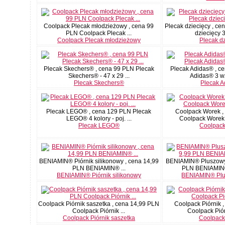
Coolpack Plecak młodzieżowy , cena 99
Plecak dziecięcy , c
PLN Coolpack Plecak ...
dziecięcy 3
Coolpack Plecak młodzieżowy
Plecak d
Plecak Skechers® , cena 99 PLN Plecak
Plecak Adidas® , c
Skechers® - 47 x 29 ...
Adidas® 3 wzo
Plecak Skechers®
Plecak 
Plecak LEGO® , cena 129 PLN Plecak
Coolpack Worek ,
LEGO® 4 kolory - poj. ...
Coolpack Worek 
Plecak LEGO®
Coolpac
BENIAMIN® Piórnik silikonowy , cena 14,99
BENIAMIN® Pluszowy 
PLN BENIAMIN® ...
PLN BENIAMIN®
BENIAMIN® Piórnik silikonowy
BENIAMIN® Plu
Coolpack Piórnik saszetka , cena 14,99 PLN
Coolpack Piórnik 
Coolpack Piórnik ...
Coolpack Piórn
Coolpack Piórnik saszetka
Coolpack