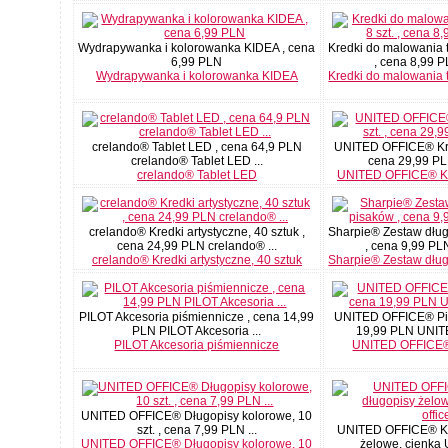
Wydrapywanka i kolorowanka KIDEA , cena
Kredki do malowania t
6,99 PLN
, cena 8,99 PL
Wydrapywanka i kolorowanka KIDEA
Kredki do malowania t
crelando® Tablet LED , cena 64,9 PLN
UNITED OFFICE® Kred
crelando® Tablet LED ...
cena 29,99 PL
crelando® Tablet LED
UNITED OFFICE® Kre
crelando® Kredki artystyczne, 40 sztuk ,
Sharpie® Zestaw dłu
cena 24,99 PLN crelando® ...
, cena 9,99 PLN
crelando® Kredki artystyczne, 40 sztuk
Sharpie® Zestaw dłu
PILOT Akcesoria piśmiennicze , cena 14,99
UNITED OFFICE® Pió
PLN PILOT Akcesoria ...
19,99 PLN UNIT
PILOT Akcesoria piśmiennicze
UNITED OFFICE®
UNITED OFFICE® Długopisy kolorowe, 10
szt. , cena 7,99 PLN ...
UNITED OFFICE® Ko
UNITED OFFICE® Długopisy kolorowe, 10
żelowe, cienka Un