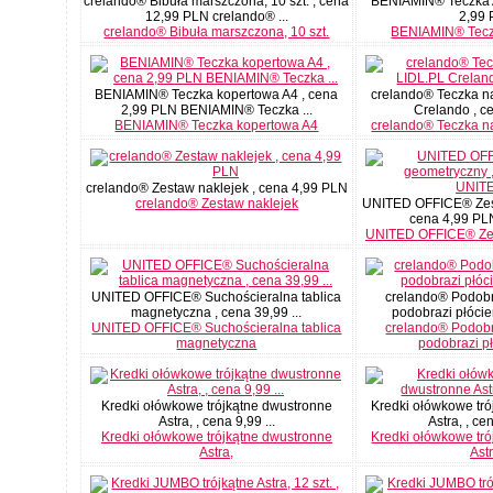
crelando® Bibuła marszczona, 10 szt. , cena
BENIAMIN® Teczka 
12,99 PLN crelando® ...
2,99
crelando® Bibuła marszczona, 10 szt.
BENIAMIN® Tecz
BENIAMIN® Teczka kopertowa A4 , cena
crelando® Teczka na
2,99 PLN BENIAMIN® Teczka ...
Crelando , ce
BENIAMIN® Teczka kopertowa A4
crelando® Teczka na
crelando® Zestaw naklejek , cena 4,99 PLN
crelando® Zestaw naklejek
UNITED OFFICE® Zes
cena 4,99 PL
UNITED OFFICE® Ze
UNITED OFFICE® Suchościeralna tablica
crelando® Podobr
magnetyczna , cena 39,99 ...
podobrazi płócien
UNITED OFFICE® Suchościeralna tablica
crelando® Podobr
magnetyczna
podobrazi p
Kredki ołówkowe trójkątne dwustronne
Kredki ołówkowe tr
Astra, , cena 9,99 ...
Astra, , cen
Kredki ołówkowe trójkątne dwustronne
Kredki ołówkowe tr
Astra,
Astr