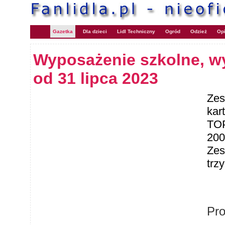
Gazetka
Dla dzieci
Lidl Techniczny
Ogród
Odzież
Opi
Wyposażenie szkolne, w
od 31 lipca 2023
Zes
kar
TOP
200
Zes
trzy
Pr