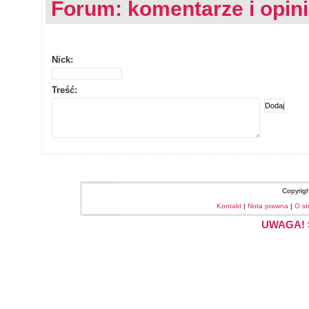
Forum: komentarze i opin
Nick:
Treść:
Copyrig
Kontakt
|
Nota prawna
|
O st
UWAGA! S