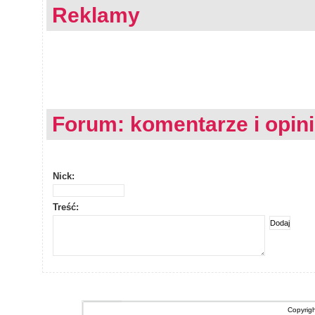
Reklamy
Forum: komentarze i opin
Nick:
Treść:
Copyrig