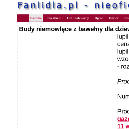
Gazetka
Dla dzieci
Lidl Techniczny
Ogród
Odzież
Opi
Body niemowlęce z bawełny dla dzie
lup
cen
lup
wzo
- ro
Pro
Num
Pro
gaz
11 