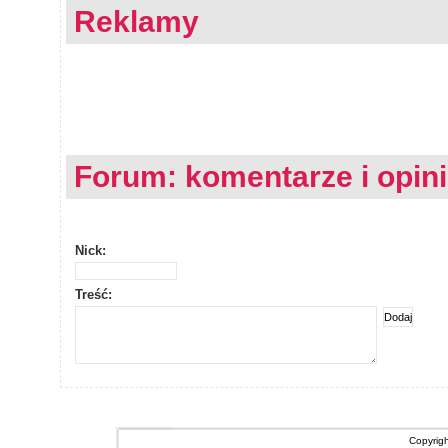
Reklamy
Forum: komentarze i opin
Nick:
Treść:
Copyrig