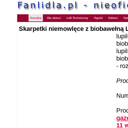
Gazetka
Dla dzieci
Lidl Techniczny
Ogród
Odzież
Opi
Skarpetki niemowlęce z biobawełną 
lupi
bio
lupi
biob
- ro
Pro
Num
Pro
gaz
11 