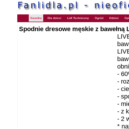
Gazetka
Dla dzieci
Lidl Techniczny
Ogród
Odzież
Opi
Spodnie dresowe męskie z bawełną 
LIV
baw
LIV
bawe
obn
- 60
- ro
- ci
- sp
- mi
- z 
- 2 
* na