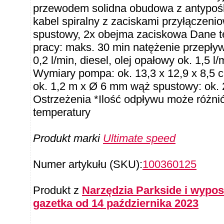
przewodem solidna obudowa z antypośl
kabel spiralny z zaciskami przyłączeni
spustowy, 2x obejma zaciskowa Dane t
pracy: maks. 30 min natężenie przepływu
0,2 l/min, diesel, olej opałowy ok. 1,5 l
Wymiary pompa: ok. 13,3 x 12,9 x 8,5 cm
ok. 1,2 m x Ø 6 mm wąż spustowy: ok.
Ostrzeżenia *Ilość odpływu może różnić 
temperatury
Produkt marki
Ultimate speed
Numer artykułu (SKU):
100360125
Produkt z
Narzędzia Parkside i wypo
gazetka od 14 października 2023