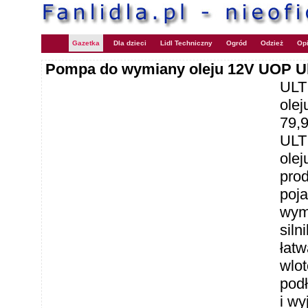
Gazetka
Dla dzieci
Lidl Techniczny
Ogród
Odzież
Opi
Pompa do wymiany oleju 12V UOP U
ULT
ole
79,
ULT
ole
prod
poja
wym
sil
łatw
wlo
pod
i w