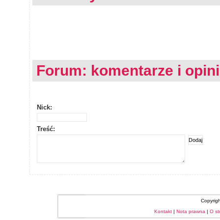
Forum: komentarze i opin
Nick:
Treść:
Copyrig
Kontakt
|
Nota prawna
|
O st