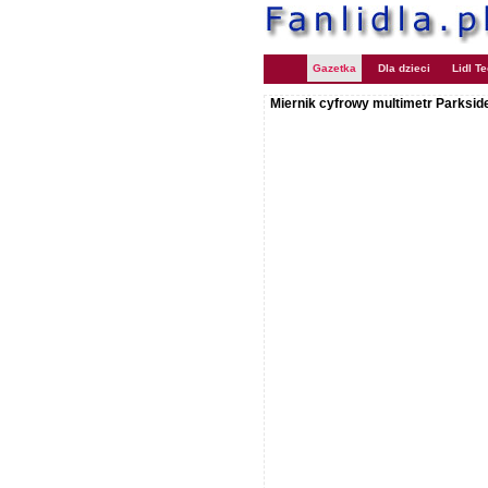
Gazetka
Dla dzieci
Lidl T
Miernik cyfrowy multimetr Parksid