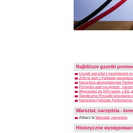
Najbliższe gazetki promo
Urządź warsztat z narzędziami rę
Zrób to sam z Parkside narzędzia
Narzędzia akumulatorowe Parksid
Przygotuj auto na wyjazd - narzę
Wyprzedaż do 50% taniej- LIDL g
Świąteczne Porządki sprzątanie 
Narzędzia Parkside Performance 
Warsztat, narzędzia - inne
Zobacz tu:
Warsztat, narzędzia
Historyczne występowanie