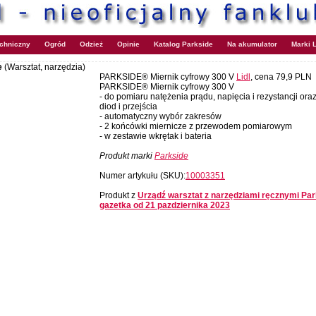
echniczny
Ogród
Odzież
Opinie
Katalog Parkside
Na akumulator
Marki L
e
(Warsztat, narzędzia)
PARKSIDE® Miernik cyfrowy 300 V
Lidl
, cena 79,9 PLN
PARKSIDE® Miernik cyfrowy 300 V
- do pomiaru natężenia prądu, napięcia i rezystancji or
diod i przejścia
- automatyczny wybór zakresów
- 2 końcówki miernicze z przewodem pomiarowym
- w zestawie wkrętak i bateria
Produkt marki
Parkside
Numer artykułu (SKU):
10003351
Produkt z
Urządź warsztat z narzędziami ręcznymi Par
gazetka od 21 pazdziernika 2023