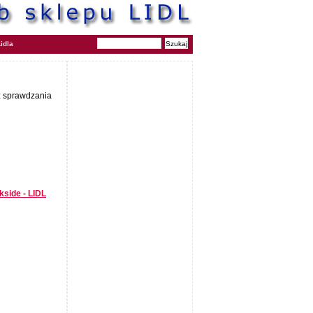
idla
az sprawdzania
kside - LIDL