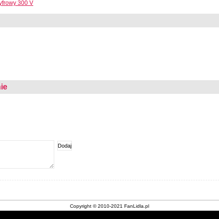
yfrowy 300 V
ie
Copyright © 2010-2021 FanLidla.pl
Kontakt
|
Nota prawna
|
O stronie
|
Archiwum gazetek Lidl
|
Cookies
|
Sklepy