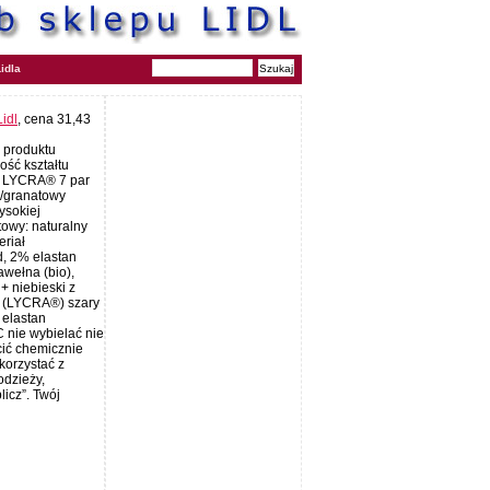
idla
Lidl
, cena 31,43
s produktu
ość kształtu
u LYCRA® 7 par
y/granatowy
ysokiej
towy: naturalny
eriał
d, 2% elastan
wełna (bio),
+ niebieski z
n (LYCRA®) szary
 elastan
 nie wybielać nie
ić chemicznie
korzystać z
odzieży,
icz”. Twój