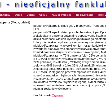
echniczny
Ogród
Odzież
Opinie
Katalog Parkside
Na akumulator
Marki L
Pepperts
(Moda, odzież)
pepperts!® Skarpetki dziecięce z biobawełną, Pepperts
PLN
pepperts!® Skarpetki dziecięce z biobawełną, 7 par Opi
z ekologiczną bawełną optymalne dopasowanie i stabiln
dzięki zawartości włókien wysokogatunkowego elastan
kolory: niebieski/szary/czarny, ciemnoszary/szary/zielon
niebieski/szary/czarny: wysoki komfort noszenia dzięki w
zawartości biobawełny ciemnoszary/szary/zielony/grana
komfort noszenia dzięki zastosowaniu bawełny (bio) Mat
niebieski/szary/czarny: 76% bawełna (bio), 22% poliami
(LYCRA®) ciemnoszary/szary/zielony/granatowy: 76% ba
22% poliamid, 2% elastan (LYCRA®) szary z niebieskim 
zielonym: 66% bawełna (bio), 32% poliamid, 2% elasta
z niebieską piętą: 59% poliamid, 39% bawełna (bio), 2%
(LYCRA®) Pielęgnacja prać w temperaturze maks. 40°C
suszyć w suszarkach bębnowych nie prasować nie czyśc
Rozmiary 31/34 - 39/42 Znajdź swój rozmiar Wystarczy s
Kalkulatora rozmiarów. Wybierz kategorię, określ rodzaj 
wprowadź odpowiednie parametry i naciśnij przycisk „Obl
rozmiar zostanie wyświetlony.
Produkt marki
Pepperts