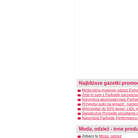
Najbliższe gazetki promo
Moda która inspiruje odzież Esma
Zrób to sam z Parkside narzędzia
Narzędzia akumulatorowe Parksid
Przygotuj auto na wyjazd - narzę
Wyprzedaż do 50% taniej- LIDL g
Świąteczne Porządki sprzątanie 
Narzędzia Parkside Performance 
Moda, odzież - inne produ
Zobacz tu:
Moda, odzież