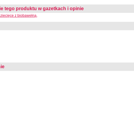
 tego produktu w gazetkach i opinie
dziecięce z biobawełną,
ie