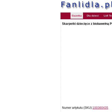
Gazetka
Dla dzieci
Lidl T
Skarpetki dziecięce z biobawełną 
Numer artykułu (SKU):
100360435