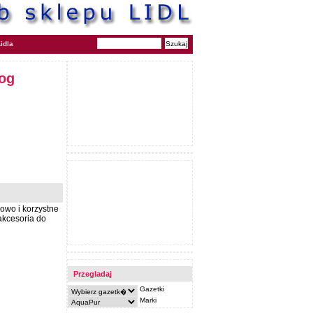
idla
log
owo i korzystne
 akcesoria do
Przegladaj
Gazetki
Marki