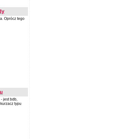
dy
a. Oprócz tego
du
 jest bdb,
kurzacz typu