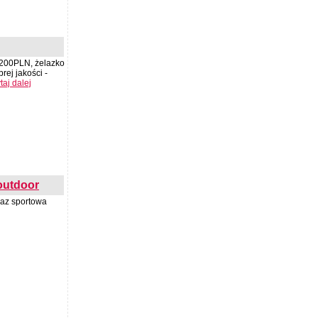
 200PLN, żelazko
rej jakości -
taj dalej
 outdoor
raz sportowa