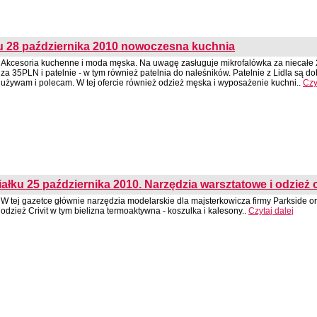
u 28 października 2010 nowoczesna kuchnia
Akcesoria kuchenne i moda męska. Na uwagę zasługuje mikrofalówka za niecałe
za 35PLN i patelnie - w tym również patelnia do naleśników. Patelnie z Lidla są dob
używam i polecam. W tej ofercie również odzież męska i wyposażenie kuchni..
Czy
ałku 25 października 2010. Narzędzia warsztatowe i odzież
W tej gazetce głównie narzędzia modelarskie dla majsterkowicza firmy Parkside o
odzież Crivit w tym bielizna termoaktywna - koszulka i kalesony..
Czytaj dalej