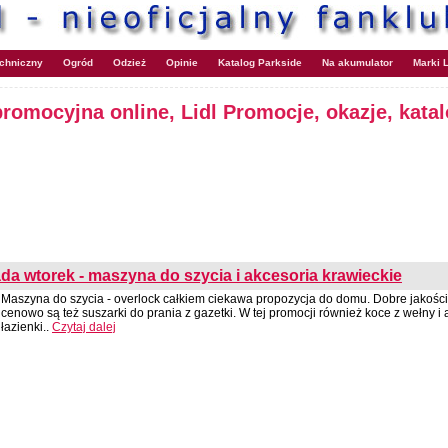
echniczny
Ogród
Odzież
Opinie
Katalog Parkside
Na akumulator
Marki L
promocyjna online, Lidl Promocje, okazje, kata
ada wtorek - maszyna do szycia i akcesoria krawieckie
Maszyna do szycia - overlock całkiem ciekawa propozycja do domu. Dobre jakości
cenowo są też suszarki do prania z gazetki. W tej promocji również koce z wełny i
łazienki..
Czytaj dalej