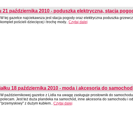
 21 października 2010 - poduszka elektryczna, stacja pogo
W tej gazetce najciekawsza jest stacja pogody oraz elektryczna poduszka grzewcz
komplet pościeli dziecięcej i trochę mody..
Czytaj dalej
iałku 18 października 2010 - moda i akcesoria do samocho
W październikowej gazetce z Lidla na uwagę zasługuje prostownik do samochodu -
polecam. Jest też duża plandeka na samochód, inne akcesoria do samochodu i od
"przemysłowy" z dużym kubłem..
Czytaj dalej