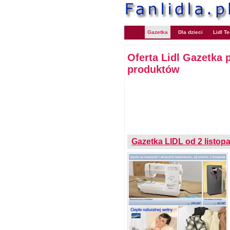
Gazetka
Dla dzieci
Lidl T
Oferta Lidl Gazetka 
produktów
Gazetka LIDL od 2 listop