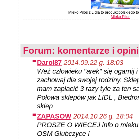
Mleko Pilos z Lidla to produkt polskiego
Mleko Pilos
Forum: komentarze i opin
Darol87
2014.09.22 g. 18:03
Weź człowieku "arek" się ogarnij
zachowaj dla swojej rodziny. Skle
mam zapłacić 3 razy tyle za ten s
Połowa sklepów jak LIDL , Biedr
sklep.
ZAPASOW
2014.10.26 g. 18:04
PROSZE O WIECEJ info o mleku Pi
OSM Głubczyce !