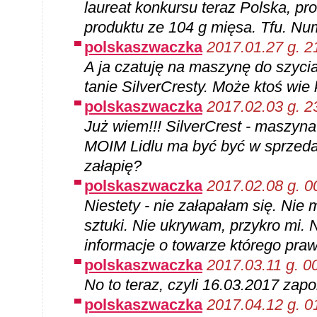
laureat konkursu teraz Polska, pro
produktu ze 104 g mięsa. Tfu. Num
polskaszwaczka
2017.01.27 g. 2
A ja czatuję na maszynę do szyci
tanie SilverCresty. Może ktoś wie
polskaszwaczka
2017.02.03 g. 2
Już wiem!!! SilverCrest - maszyna 
MOIM Lidlu ma być być w sprzeda
załapię?
polskaszwaczka
2017.02.08 g. 0
Niestety - nie załapałam się. Nie 
sztuki. Nie ukrywam, przykro mi. 
informacje o towarze którego pra
polskaszwaczka
2017.03.11 g. 0
No to teraz, czyli 16.03.2017 zap
polskaszwaczka
2017.04.12 g. 0