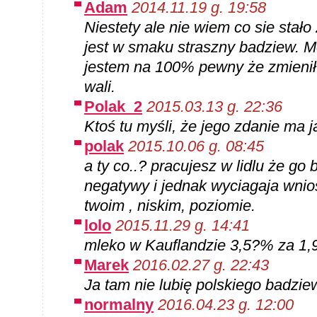
Adam
2014.11.19 g. 19:58
Niestety ale nie wiem co sie stało 
jest w smaku straszny badziew. M
jestem na 100% pewny że zmienił
wali.
Polak_2
2015.03.13 g. 22:36
Ktoś tu myśli, że jego zdanie ma 
polak
2015.10.06 g. 08:45
a ty co..? pracujesz w lidlu że go
negatywy i jednak wyciagaja wnio
twoim , niskim, poziomie.
lolo
2015.11.29 g. 14:41
mleko w Kauflandzie 3,5?% za 1,9
Marek
2016.02.27 g. 22:43
Ja tam nie lubię polskiego badziew
normalny
2016.04.23 g. 12:00