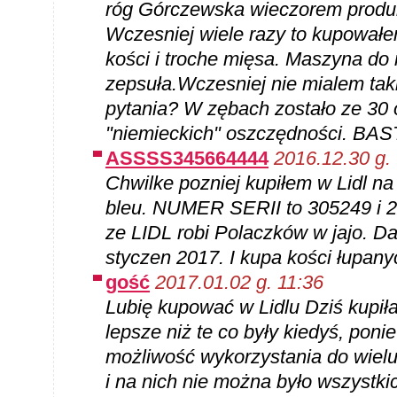
róg Górczewska wieczorem produk
Wczesniej wiele razy to kupowałem
kości i troche mięsa. Maszyna do
zepsuła.Wczesniej nie mialem tak
pytania? W zębach zostało ze 30 
"niemieckich" oszczędności. BAST
ASSSS345664444
2016.12.30 g.
Chwilke pozniej kupiłem w Lidl n
bleu. NUMER SERII to 305249 i 22
ze LIDL robi Polaczków w jajo. Da
styczen 2017. I kupa kości łupany
gość
2017.01.02 g. 11:36
Lubię kupować w Lidlu Dziś kupił
lepsze niż te co były kiedyś, pon
możliwość wykorzystania do wielu
i na nich nie można było wszystk