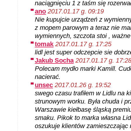
naciągnięciu 1 z taśm się rozerwa
ano
2017.01.17 g. 09:19
Nie kupujcie urządzeń z wymienny
z mopem parowym a teraz nie mam
wymiennych, szczota stoi , ważne 
tomak
2017.01.17 g. 17:25
lidl jest super odczepcie sie dobr
Jakub Socha
2017.01.17 g. 17:2
Polecam mydło marki Kamill. Cudo
nacierać.
unsec
2017.01.26 g. 19:52
swego czasu trafiłem w Lidlu na k
strunowym worku. Była chuda i pr
Warszawie kiełbasę śląską premiu
smaku. Pikok to marka własna Lidl
oszukuje klientów zamieszczając 