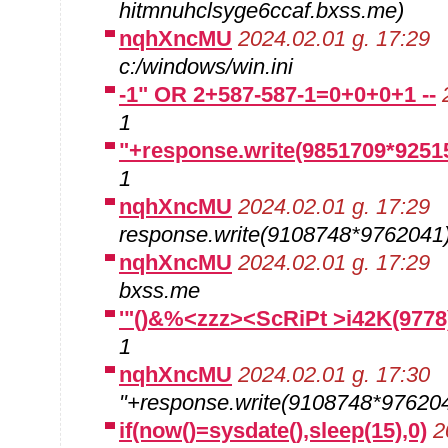
hitmnuhclsyge6ccaf.bxss.me)
nqhXncMU
2024.02.01 g. 17:29
c:/windows/win.ini
-1" OR 2+587-587-1=0+0+0+1 --
1
"+response.write(9851709*9251
1
nqhXncMU
2024.02.01 g. 17:29
response.write(9108748*9762041
nqhXncMU
2024.02.01 g. 17:29
bxss.me
'"()&%<zzz><ScRiPt >i42K(9778
1
nqhXncMU
2024.02.01 g. 17:30
"+response.write(9108748*97620
if(now()=sysdate(),sleep(15),0)
2