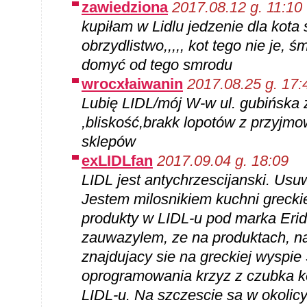
zawiedziona
2017.08.12 g. 11:10
kupiłam w Lidlu jedzenie dla kot
obrzydlistwo,,,,, kot tego nie je, 
domyć od tego smrodu
wrocxłaiwanin
2017.08.25 g. 17:
Lubię LIDL/mój W-w ul. gubińska 
,bliskość,brakk lopotów z przyjmo
sklepów
exLIDLfan
2017.09.04 g. 18:09
LIDL jest antychrzescijanski. Us
Jestem milosnikiem kuchni grecki
produkty w LIDL-u pod marka Er
zauwazylem, ze na produktach, na
znajdujacy sie na greckiej wyspie
oprogramowania krzyz z czubka kop
LIDL-u. Na szczescie sa w okolic