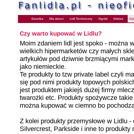
Gazetka
Dla dzieci
Lidl Techniczny
Ogród
Odzież
Opi
Czy warto kupować w Lidlu?
Moim zdaniem lidl jest spoko - można 
wielkich hipermarketów czy małych skl
artykułów pod dziwnie brzmiącymi marka
jako niemieckie.
Te produkty to tzw private label czyli ma
się pod nimi produkty topowych polskic
jest produktem jakiejś dużej firmy mlecz
twarożki etc. Produkty spożywcze takie 
można kupować w ciemno bo pochodzą 
Z kolei produkty przemysłowe w Lidlu 
Silvercrest, Parkside i inne to produkty