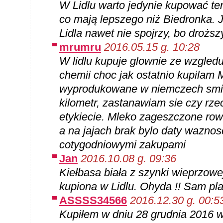
W Lidlu warto jedynie kupować te
co mają lepszego niż Biedronka. J
Lidla nawet nie spojrzy, bo droższ
mrumru
2016.05.15 g. 10:28
W lidlu kupuje glownie ze wzgled
chemii choc jak ostatnio kupila
wyprodukowane w niemczech smi
kilometr, zastanawiam sie czy rzec
etykiecie. Mleko zageszczone row
a na jajach brak bylo daty waznos
cotygodniowymi zakupami
Jan
2016.10.08 g. 09:36
Kiełbasa biała z szynki wieprzowe
kupiona w Lidlu. Ohyda !! Sam pla
ASSSS34566
2016.12.30 g. 00:5
Kupiłem w dniu 28 grudnia 2016 