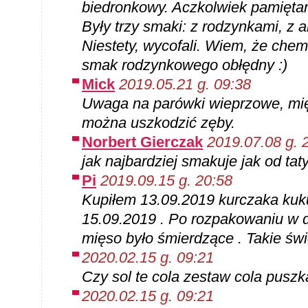
biedronkowy. Aczkolwiek pamięta
Były trzy smaki: z rodzynkami, z 
Niestety, wycofali. Wiem, że chemi
smak rodzynkowego obłędny :)
Mick
2019.05.21 g. 09:38
Uwaga na parówki wieprzowe, mię
można uszkodzić zęby.
Norbert Gierczak
2019.07.08 g. 
jak najbardziej smakuje jak od tat
Pi
2019.09.15 g. 20:58
Kupiłem 13.09.2019 kurczaka kuk
15.09.2019 . Po rozpakowaniu w d
mięso było śmierdzące . Takie świ
2020.02.15 g. 09:21
Czy sol te cola zestaw cola puszk
2020.02.15 g. 09:21