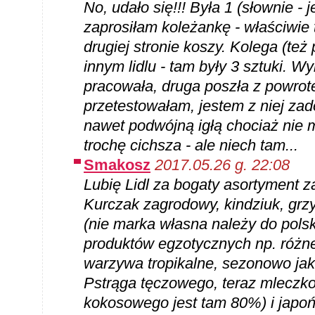
No, udało się!!! Była 1 (słownie 
zaprosiłam koleżankę - właściwie 
drugiej stronie koszy. Kolega (te
innym lidlu - tam były 3 sztuki. Wy
pracowała, druga poszła z powro
przetestowałam, jestem z niej zad
nawet podwójną igłą chociaż nie m
trochę cichsza - ale niech tam...
Smakosz
2017.05.26 g. 22:08
Lubię Lidl za bogaty asortyment 
Kurczak zagrodowy, kindziuk, gr
(nie marka własna należy do polski
produktów egzotycznych np. różn
warzywa tropikalne, sezonowo jak
Pstrąga tęczowego, teraz mleczk
kokosowego jest tam 80%) i japoń