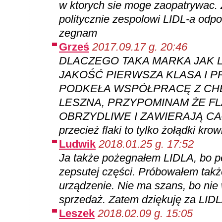
w ktorych sie moge zaopatrywac
politycznie zespolowi LIDL-a odp
zegnam
Grześ
2017.09.17 g. 20:46
DLACZEGO TAKA MARKA JAK 
JAKOŚĆ PIERWSZA KLASA I 
PODKEŁA WSPÓŁPRACĘ Z CHE
LESZNA, PRZYPOMINAM ŻE FLA
OBRZYDLIWE I ZAWIERAJĄ CA
przecież flaki to tylko żołądki kr
Ludwik
2018.01.25 g. 17:52
Ja także pożegnałem LIDLA, bo po
zepsutej części. Próbowałem tak
urządzenie. Nie ma szans, bo nie
sprzedaż. Zatem dziękuję za LIDL
Leszek
2018.02.09 g. 15:05