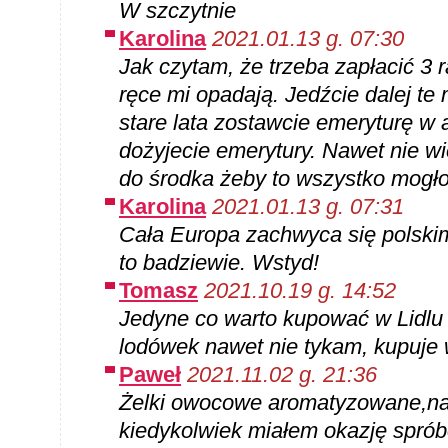
W szczytnie
Karolina
2021.01.13 g. 07:30
Jak czytam, że trzeba zapłacić 3
ręce mi opadają. Jedźcie dalej te
stare lata zostawcie emeryturę w 
dożyjecie emerytury. Nawet nie w
do środka żeby to wszystko mogło
Karolina
2021.01.13 g. 07:31
Cała Europa zachwyca się polskim
to badziewie. Wstyd!
Tomasz
2021.10.19 g. 14:52
Jedyne co warto kupować w Lidlu 
lodówek nawet nie tykam, kupuje 
Paweł
2021.11.02 g. 21:36
Żelki owocowe aromatyzowane,naj
kiedykolwiek miałem okazję spróbo