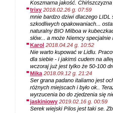
Koszmarna jakość. Chińszczyzna
trixy
2018.02.26 g. 07:59
mnie bardzo dziwi dlaczego LIDL 
szkodliwych opakowaniach... ostat
naturalny BIO Milboa w kubeczkach
słów... a może Niemcy specjalnie 
Karol
2018.04.24 g. 10:52
Nie warto kupować w Lidlu. Prac
dla siebie - i jakimś cudem na all
wczoraj już jest tylko że 50-100 dro
Mika
2018.09.12 g. 21:24
Ser grana padano italiamo jest o
różnych miejscach i było ok.. Tera
wyrzucenia bo do zjedzenia się ni
jaskiniowy
2019.02.16 g. 00:59
Serek wiejski Pilos jest taki se. Z