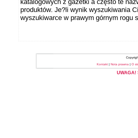
katalogowych z gazetki a często te naz
produktów. Je?li wynik wyszukiwania Ci
wyszukiwarce w prawym górnym rogu sł
Copyrig
Kontakt
|
Nota prawna
|
O st
UWAGA! S