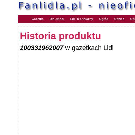
Gazetka
Dla dzieci
Lidl Techniczny
Ogród
Odzież
Opi
Historia produktu
100331962007
w gazetkach Lidl