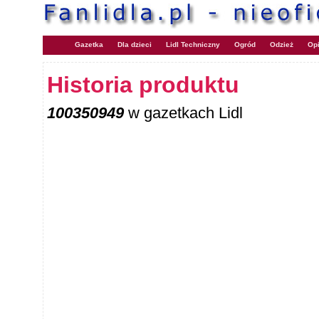
Gazetka
Dla dzieci
Lidl Techniczny
Ogród
Odzież
Opi
Historia produktu
100350949
w gazetkach Lidl