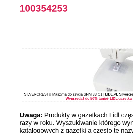
100354253
SILVERCREST® Maszyna do szycia SNM 33 C1 | LIDL.PL Silvercre
Wyprzedaż do 50% taniej- LIDL gazetka
Uwaga:
Produkty w gazetkach Lidl częst
razy w roku. Wyszukiwanie którego wy
katalogowych z gazetki a często te naz