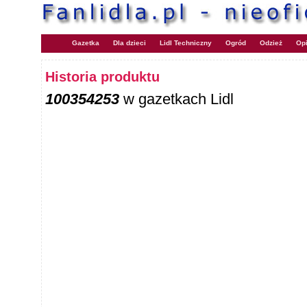
Gazetka
Dla dzieci
Lidl Techniczny
Ogród
Odzież
Opi
Historia produktu
100354253
w gazetkach Lidl