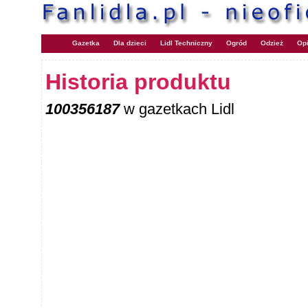
Gazetka
Dla dzieci
Lidl Techniczny
Ogród
Odzież
Opi
Historia produktu
100356187
w gazetkach Lidl