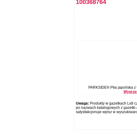
100368764
PARKSIDE® Piła japońska z 
Wyprzed
Uwaga:
Produkty w gazetkach Lidl cz
po nazwach katalogowych z gazetki a
satysfakcjonuje wpisz w wyszukiwar