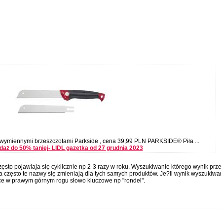
wymiennymi brzeszczotami Parkside , cena 39,99 PLN PARKSIDE® Piła ...
aż do 50% taniej- LIDL gazetka od 27 grudnia 2023
ęsto pojawiaja się cyklicznie np 2-3 razy w roku. Wyszukiwanie którego wynik prz
 często te nazwy się zmieniają dla tych samych produktów. Je?li wynik wyszukiwa
ce w prawym górnym rogu słowo kluczowe np "rondel".