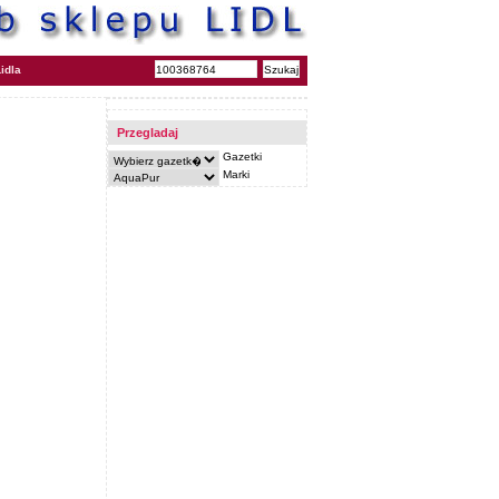
idla
Przegladaj
Gazetki
Marki