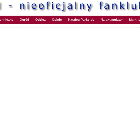
echniczny
Ogród
Odzież
Opinie
Katalog Parkside
Na akumulator
Marki L