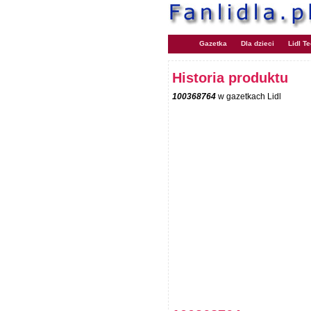
Gazetka
Dla dzieci
Lidl T
Historia produktu
100368764
w gazetkach Lidl