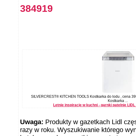
384919
SILVERCREST® KITCHEN TOOLS Kostkarka do lodu , cena
Kostkarka ...
Letnie inspiracje w kuchni - garnki patelnie LI
Uwaga:
Produkty w gazetkach Lidl częst
razy w roku. Wyszukiwanie którego wy