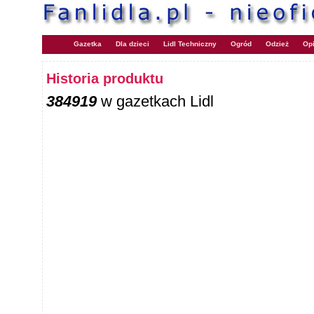
Gazetka
Dla dzieci
Lidl Techniczny
Ogród
Odzież
Opi
Historia produktu
384919
w gazetkach Lidl