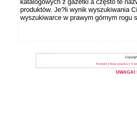
katalogowych z gazetki a często te naz
produktów. Je?li wynik wyszukiwania Ci
wyszukiwarce w prawym górnym rogu sł
Copyrig
Kontakt
|
Nota prawna
|
O st
UWAGA! S