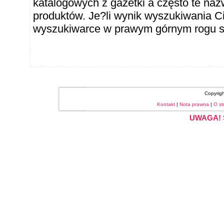
katalogowych z gazetki a często te naz
produktów. Je?li wynik wyszukiwania Ci
wyszukiwarce w prawym górnym rogu sł
Copyrig
Kontakt
|
Nota prawna
|
O st
UWAGA! S