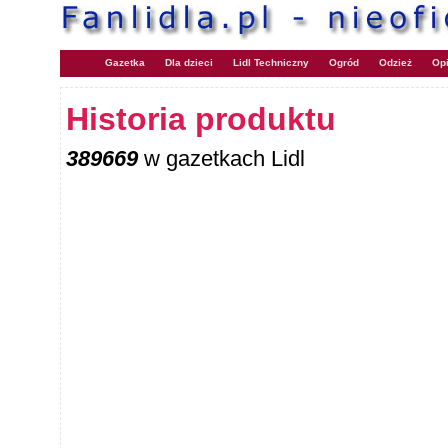
Gazetka
Dla dzieci
Lidl Techniczny
Ogród
Odzież
Opi
Historia produktu
389669
w gazetkach Lidl