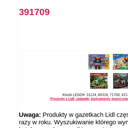
391709
Klocki LEGO®: 31124, 60318, 71700, 421
Prezenty z Lidl- zabawki, instrumenty muzyczne
Uwaga:
Produkty w gazetkach Lidl częst
razy w roku. Wyszukiwanie którego wy