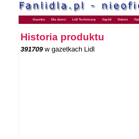
Gazetka
Dla dzieci
Lidl Techniczny
Ogród
Odzież
Opi
Historia produktu
391709
w gazetkach Lidl