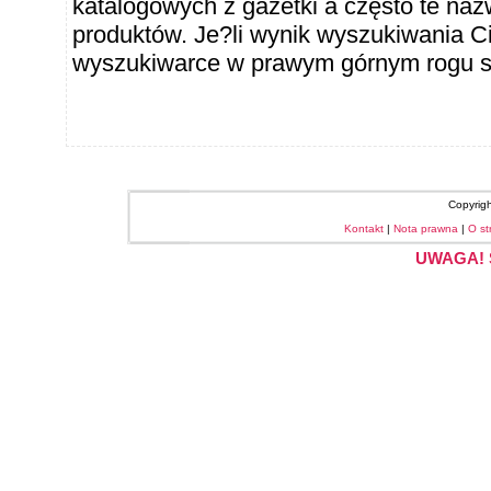
katalogowych z gazetki a często te naz
produktów. Je?li wynik wyszukiwania Ci
wyszukiwarce w prawym górnym rogu sł
Copyrig
Kontakt
|
Nota prawna
|
O st
UWAGA! S