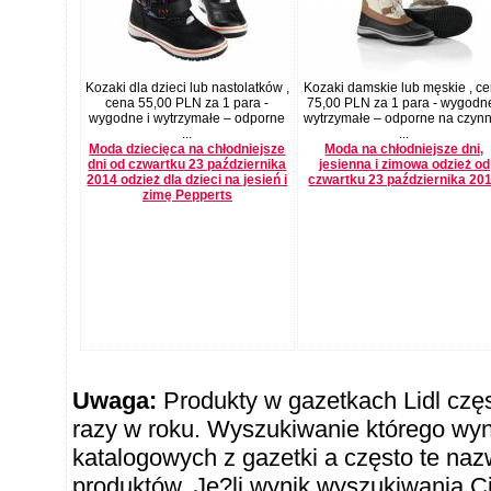
Kozaki dla dzieci lub nastolatków ,
Kozaki damskie lub męskie , c
cena 55,00 PLN za 1 para -
75,00 PLN za 1 para - wygodne
wygodne i wytrzymałe – odporne
wytrzymałe – odporne na czynn
...
...
Moda dziecięca na chłodniejsze
Moda na chłodniejsze dni,
dni od czwartku 23 października
jesienna i zimowa odzież od
2014 odzież dla dzieci na jesień i
czwartku 23 października 20
zimę Pepperts
Uwaga:
Produkty w gazetkach Lidl częst
razy w roku. Wyszukiwanie którego wy
katalogowych z gazetki a często te naz
produktów. Je?li wynik wyszukiwania Ci