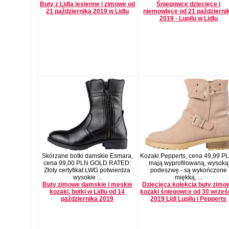
Buty z Lidla jesienne i zimowe od
Śniegowce dziecięce i
21 października 2019 w Lidlu
niemowlęce od 21 październi
2019 - Lupilu w Lidlu
Skórzane botki damskie Esmara,
Kozaki Pepperts, cena 49,99 PL
cena 99,00 PLN GOLD RATED:
mają wyprofilowaną, wysoką
Złoty certyfikat LWG potwierdza
podeszwę - są wykończone
wysokie ...
miękką, ...
Buty zimowe damskie i męskie
Dziecięca kolekcja buty zimo
kozaki, botki w Lidlu od 14
kozaki śniegowce od 30 wrześ
października 2019
2019 Lidl Lupilu i Pepperts