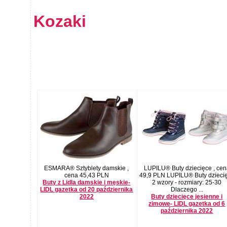
Kozaki
ESMARA® Sztyblety damskie ,
LUPILU® Buty dziecięce , ce
cena 45,43 PLN
49,9 PLN LUPILU® Buty dzieci
Buty z Lidla damskie i męskie-
2 wzory - rozmiary: 25-30
LIDL gazetka od 20 października
Dlaczego ...
2022
Buty dziecięce jesienne i
zimowe- LIDL gazetka od 6
października 2022