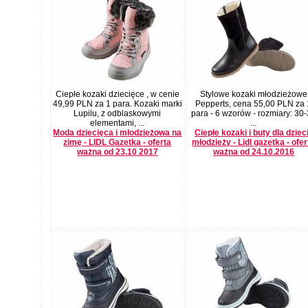
Ciepłe kozaki dziecięce , w cenie
Stylowe kozaki młodzieżowe
49,99 PLN za 1 para. Kozaki marki
Pepperts, cena 55,00 PLN za 
Lupilu, z odblaskowymi
para - 6 wzorów - rozmiary: 30
elementami, ...
...
Moda dziecięca i młodzieżowa na
Ciepłe kozaki i buty dla dzieci
zimę - LIDL Gazetka - oferta
młodzieży - Lidl gazetka - ofer
ważna od 23.10 2017
ważna od 24.10.2016