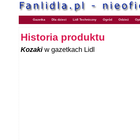
Gazetka
Dla dzieci
Lidl Techniczny
Ogród
Odzież
Opi
Historia produktu
Kozaki
w gazetkach Lidl