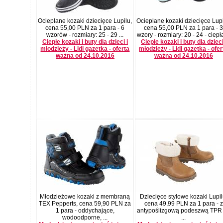
Ocieplane kozaki dziecięce Lupilu,
Ocieplane kozaki dziecięce Lupi
cena 55,00 PLN za 1 para - 6
cena 55,00 PLN za 1 para - 
wzorów - rozmiary: 25 - 29 ...
wzory - rozmiary: 20 - 24 - ciepła
Ciepłe kozaki i buty dla dzieci i
Ciepłe kozaki i buty dla dzieci
młodzieży - Lidl gazetka - oferta
młodzieży - Lidl gazetka - ofer
ważna od 24.10.2016
ważna od 24.10.2016
Młodzieżowe kozaki z membraną
Dziecięce stylowe kozaki Lupil
TEX Pepperts, cena 59,90 PLN za
cena 49,99 PLN za 1 para - z
1 para - oddychające,
antypoślizgową podeszwą TPR 
wodoodporne, ...
...