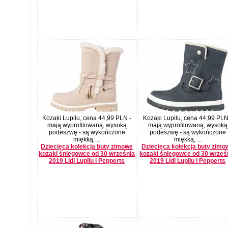
Kozaki Lupilu, cena 44,99 PLN -
Kozaki Lupilu, cena 44,99 PLN
mają wyprofilowaną, wysoką
mają wyprofilowaną, wysoką
podeszwę - są wykończone
podeszwę - są wykończone
miękką, ...
miękką, ...
Dziecięca kolekcja buty zimowe
Dziecięca kolekcja buty zimo
kozaki śniegowce od 30 września
kozaki śniegowce od 30 wrześ
2019 Lidl Lupilu i Pepperts
2019 Lidl Lupilu i Pepperts