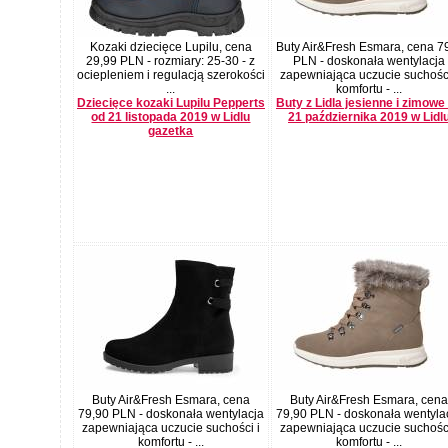
Kozaki dziecięce Lupilu, cena
Buty Air&Fresh Esmara, cena 7
29,99 PLN - rozmiary: 25-30 - z
PLN - doskonała wentylacja
ociepleniem i regulacją szerokości
zapewniająca uczucie suchości
...
komfortu - ...
Dziecięce kozaki Lupilu Pepperts
Buty z Lidla jesienne i zimowe
od 21 listopada 2019 w Lidlu
21 października 2019 w Lidl
gazetka
Buty Air&Fresh Esmara, cena
Buty Air&Fresh Esmara, cena
79,90 PLN - doskonała wentylacja
79,90 PLN - doskonała wentyla
zapewniająca uczucie suchości i
zapewniająca uczucie suchości
komfortu - ...
komfortu - ...