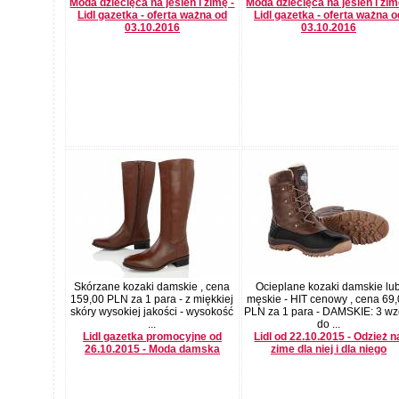
Moda dziecięca na jesień i zimę -
Moda dziecięca na jesień i zim
Lidl gazetka - oferta ważna od
Lidl gazetka - oferta ważna o
03.10.2016
03.10.2016
Skórzane kozaki damskie , cena
Ocieplane kozaki damskie lu
159,00 PLN za 1 para - z miękkiej
męskie - HIT cenowy , cena 69
skóry wysokiej jakości - wysokość
PLN za 1 para - DAMSKIE: 3 wz
...
do ...
Lidl gazetka promocyjne od
Lidl od 22.10.2015 - Odzież n
26.10.2015 - Moda damska
zime dla niej i dla niego