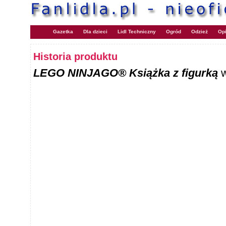
Gazetka
Dla dzieci
Lidl Techniczny
Ogród
Odzież
Opi
Historia produktu
LEGO NINJAGO® Książka z figurką
w