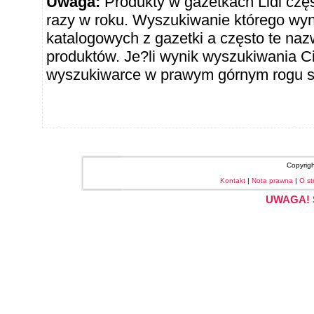
Uwaga:
Produkty w gazetkach Lidl częst
razy w roku. Wyszukiwanie którego wy
katalogowych z gazetki a często te naz
produktów. Je?li wynik wyszukiwania Ci
wyszukiwarce w prawym górnym rogu sł
Copyrig
Kontakt
|
Nota prawna
|
O st
UWAGA! S