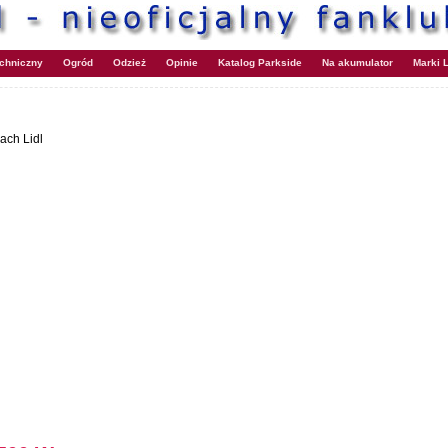
echniczny
Ogród
Odzież
Opinie
Katalog Parkside
Na akumulator
Marki L
ach Lidl