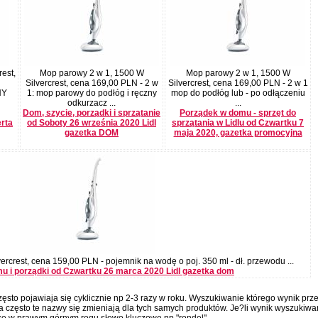
est,
Mop parowy 2 w 1, 1500 W
Mop parowy 2 w 1, 1500 W
Silvercrest, cena 169,00 PLN - 2 w
Silvercrest, cena 169,00 PLN - 2 w 1
NY
1: mop parowy do podłóg i ręczny
mop do podłóg lub - po odłączeniu
odkurzacz ...
...
Dom, szycie, porządki i sprzątanie
Porządek w domu - sprzęt do
erta
od Soboty 26 września 2020 Lidl
sprzątania w Lidlu od Czwartku 7
gazetka DOM
maja 2020, gazetka promocyjna
rcrest, cena 159,00 PLN - pojemnik na wodę o poj. 350 ml - dł. przewodu ...
u i porządki od Czwartku 26 marca 2020 Lidl gazetka dom
ęsto pojawiaja się cyklicznie np 2-3 razy w roku. Wyszukiwanie którego wynik prz
 często te nazwy się zmieniają dla tych samych produktów. Je?li wynik wyszukiwa
ce w prawym górnym rogu słowo kluczowe np "rondel".