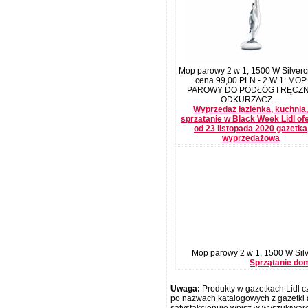
Mop parowy 2 w 1, 1500 W Silvercr
cena 99,00 PLN - 2 W 1: MOP
PAROWY DO PODŁÓG I RĘCZ
ODKURZACZ ...
Wyprzedaż łazienka, kuchnia,
sprzatanie w Black Week Lidl of
od 23 listopada 2020 gazetka
wyprzedażowa
Mop parowy 2 w 1, 1500 W Silve
Sprzątanie dom
Uwaga:
Produkty w gazetkach Lidl cz
po nazwach katalogowych z gazetki a
satysfakcjonuje wpisz w wyszukiwar