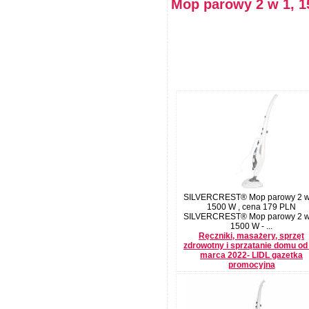
Mop parowy 2 w 1, 
SILVERCREST® Mop parowy 2 w
1500 W , cena 179 PLN
SILVERCREST® Mop parowy 2 w
1500 W - ...
Ręczniki, masażery, sprzęt
zdrowotny i sprzątanie domu od
marca 2022- LIDL gazetka
promocyjna