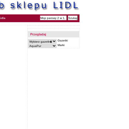
idla
Przegladaj
Gazetki
Marki