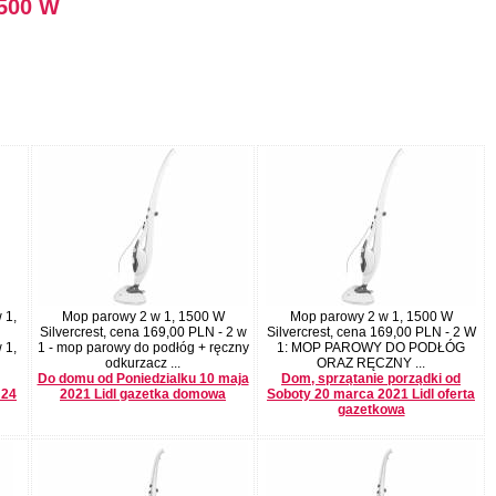
1500 W
 1,
Mop parowy 2 w 1, 1500 W
Mop parowy 2 w 1, 1500 W
Silvercrest, cena 169,00 PLN - 2 w
Silvercrest, cena 169,00 PLN - 2 W
 1,
1 - mop parowy do podłóg + ręczny
1: MOP PAROWY DO PODŁÓG
odkurzacz ...
ORAZ RĘCZNY ...
Do domu od Poniedzialku 10 maja
Dom, sprzątanie porządki od
 24
2021 Lidl gazetka domowa
Soboty 20 marca 2021 Lidl oferta
gazetkowa