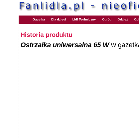
Gazetka
Dla dzieci
Lidl Techniczny
Ogród
Odzież
Opi
Historia produktu
Ostrzałka uniwersalna 65 W
w gazetka