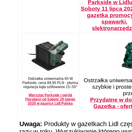
Parkside w Lidl
Soboty 11 lipca 20
gazetka promoc
spawarki,
slektronarzędz
Ostrzałka uniwersalna 65 W
Ostrzałka uniwersa
Parkside, cena 89,90 PLN - płynna
szybkie i proste 
regulacja kąta szlifowania 15–50°
- ...
prz
Warsztat Parkside i ogród
Przydatne w do
Florabest od Soboty 29 lutego
2020 w gazetce Lidl Polska
Gazetka - ofe
Uwaga:
Produkty w gazetkach Lidl częst
razy w roku. Wyszukiwanie którego wy