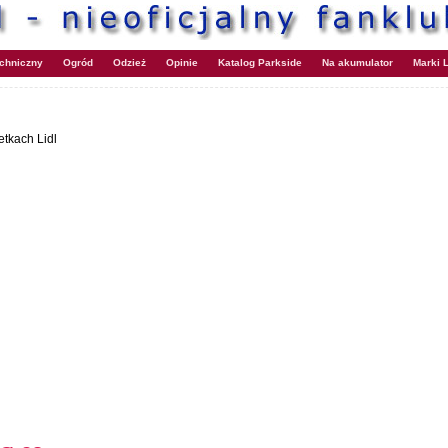
echniczny
Ogród
Odzież
Opinie
Katalog Parkside
Na akumulator
Marki L
tkach Lidl