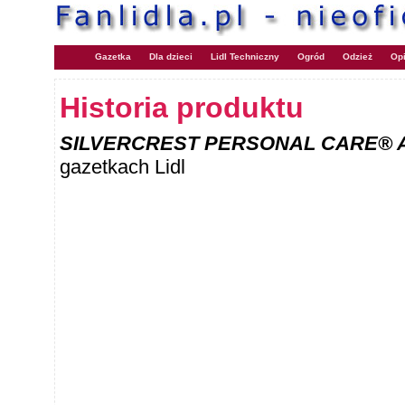
Gazetka
Dla dzieci
Lidl Techniczny
Ogród
Odzież
Opi
Historia produktu
SILVERCREST PERSONAL CARE® A
gazetkach Lidl