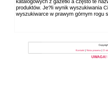
katalogowych z gazetki a często te naz
produktów. Je?li wynik wyszukiwania Ci
wyszukiwarce w prawym górnym rogu sł
Copyrig
Kontakt
|
Nota prawna
|
O st
UWAGA! S