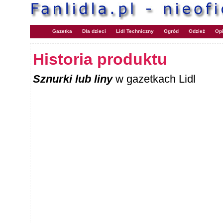
Gazetka
Dla dzieci
Lidl Techniczny
Ogród
Odzież
Opi
Historia produktu
Sznurki lub liny
w gazetkach Lidl