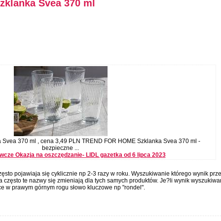
klanka Svea 370 ml
vea 370 ml , cena 3,49 PLN TREND FOR HOME Szklanka Svea 370 ml -
bezpieczne ...
cze Okazja na oszczędzanie- LIDL gazetka od 6 lipca 2023
ęsto pojawiaja się cyklicznie np 2-3 razy w roku. Wyszukiwanie którego wynik prz
 często te nazwy się zmieniają dla tych samych produktów. Je?li wynik wyszukiwa
ce w prawym górnym rogu słowo kluczowe np "rondel".