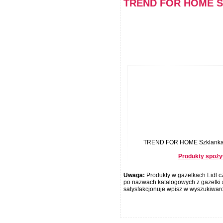
TREND FOR HOME Sz
TREND FOR HOME Szklanka S
Produkty spożyw
Uwaga:
Produkty w gazetkach Lidl cz
po nazwach katalogowych z gazetki a
satysfakcjonuje wpisz w wyszukiwar