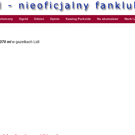
echniczny
Ogród
Odzież
Opinie
Katalog Parkside
Na akumulator
Marki L
370 ml
w gazetkach Lidl