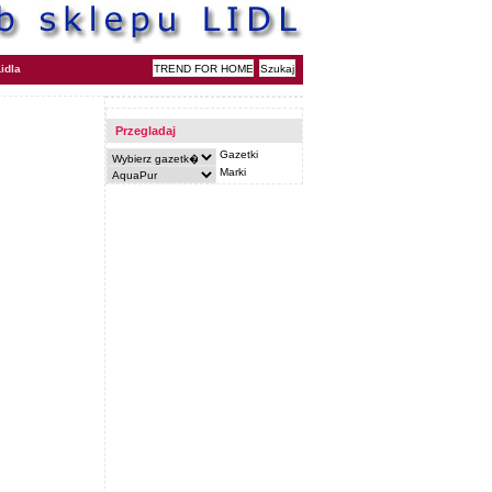
idla
Przegladaj
Gazetki
Marki