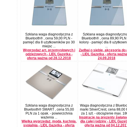
Szklana waga diagnostyczna z
Szklana waga diagnostyczna
Bluetooth® , cena 59,00 PLN -
Bluetooth® , cena 89,90 PLN 
pamięć dla 8 użytkowników po 30
kolory - pamięć dla 8 użytkow
miejsc ...
...
Wyprzedaż art. przemysłowych i
Zadbaj o siebie, akcesoria do 
odzieżowych - LIDL Gazetka -
- LIDL Gazetka - oferta ważn
oferta ważna od 28.12.2018
24.09.2018
Szklana waga diagnostyczna z
Waga diagnostyczna z Blueto
Bluetooth® SMART , cena 55,00
marki SilverCrest, cena 88,00
PLN za 1 opak. - powierzchnia
za 1 szt. - obciążenie max. 180
ważenia ...
Inspiracje na prezenty świąt
Wielka wyprzedaż, moda, kuchnia,
dla całej rodziny - LIDL Gazet
sypialnia - LIDL Gazetka - oferta
oferta ważna od 04.12.201