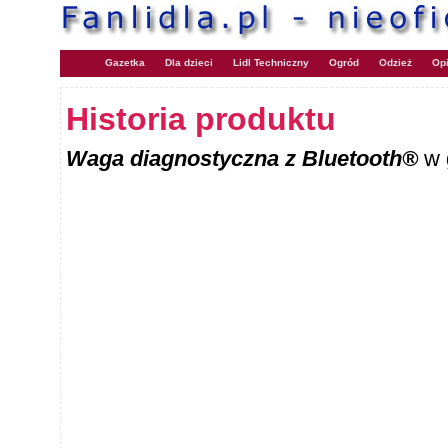
Gazetka
Dla dzieci
Lidl Techniczny
Ogród
Odzież
Opi
Historia produktu
Waga diagnostyczna z Bluetooth®
w 