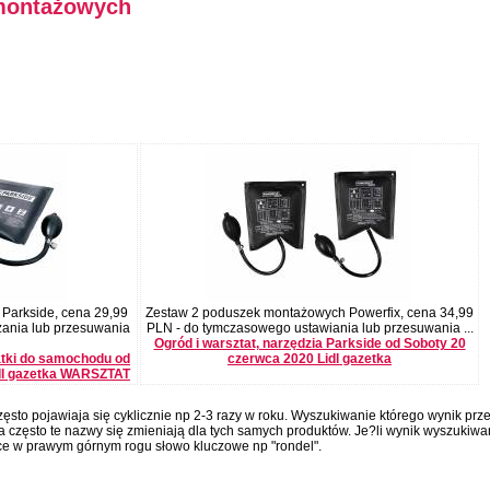
montażowych
Parkside, cena 29,99
Zestaw 2 poduszek montażowych Powerfix, cena 34,99
zania lub przesuwania
PLN - do tymczasowego ustawiania lub przesuwania ...
Ogród i warsztat, narzędzia Parkside od Soboty 20
atki do samochodu od
czerwca 2020 Lidl gazetka
idl gazetka WARSZTAT
ęsto pojawiaja się cyklicznie np 2-3 razy w roku. Wyszukiwanie którego wynik prz
 często te nazwy się zmieniają dla tych samych produktów. Je?li wynik wyszukiwa
ce w prawym górnym rogu słowo kluczowe np "rondel".