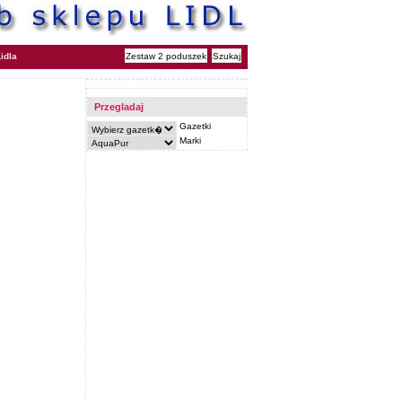
idla
Przegladaj
Gazetki
Marki