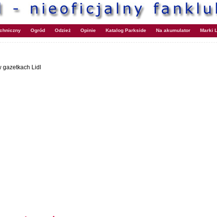
echniczny
Ogród
Odzież
Opinie
Katalog Parkside
Na akumulator
Marki L
 gazetkach Lidl