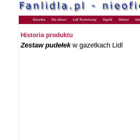
Gazetka
Dla dzieci
Lidl Techniczny
Ogród
Odzież
Opi
Historia produktu
Zestaw pudełek
w gazetkach Lidl