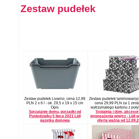
Zestaw pudełek
Zestaw pudełek Livarno, cena 12,99
Zestaw pudełek laminowanyc
PLN 2 x 6 l - ok. 29,5 x 19 x 15 cm
cena 29,99 PLN za 1 zesta
Opis
wytrzymałego kartonu z połys
Sprzątanie domu, porządki od
Sypialnia i dom, akcesor
Poniedzialku 5 lipca 2021 Lidl
wyposażenia wnętrz - Lidl g
gazetka domowa
oferta ważna od 12.09.