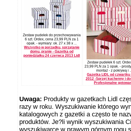
Zestaw pudełek do przechowywania
6 szt. Ordex, cena 23,99 PLN za 1
opak. - wymiary: ok. 27 x 38 x ...
Wszystko w porządku, sprzątanie
domu, pranie - Gazetka od
poniedziałku 24 czerwca 2013 Lidl
Zestaw pudełek 6 szt. Orde
23,99 PLN za 1 opak. - prosty
montaż - z pokrywą i ..
Gazetka LIDL od czwartku 
2012 -Sprzęt kuchenny i do
Profesjonalne gotowa
Uwaga:
Produkty w gazetkach Lidl częst
razy w roku. Wyszukiwanie którego wy
katalogowych z gazetki a często te naz
produktów. Je?li wynik wyszukiwania Ci
wyszukiwarce w prawym górnym rogu sł