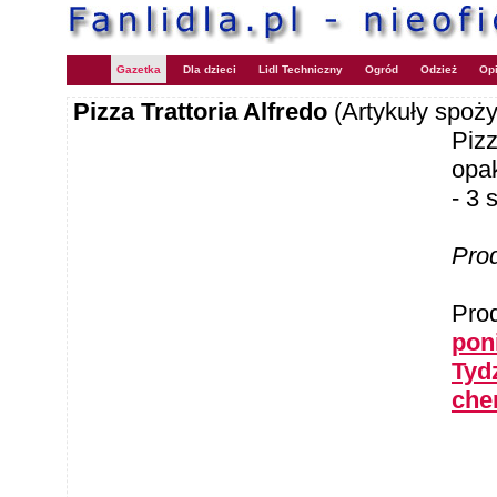
Gazetka
Dla dzieci
Lidl Techniczny
Ogród
Odzież
Opi
Pizza Trattoria Alfredo
(Artykuły spoż
Piz
opa
- 3 
Pro
Pro
pon
Tyd
che