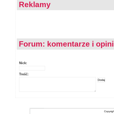
Reklamy
Forum: komentarze i opin
Nick:
Treść:
Copyrig