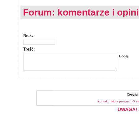
Forum: komentarze i opin
Nick:
Treść:
Copyrig
Kontakt
|
Nota prawna
|
O st
UWAGA! S