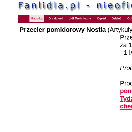
Gazetka
Dla dzieci
Lidl Techniczny
Ogród
Odzież
Opi
Przecier pomidorowy Nostia
(Artykuł
Prz
za 1
- 1 
Pro
Pro
pon
Tyd
che