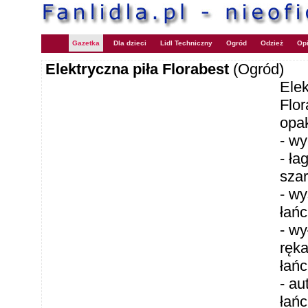
Gazetka
Dla dzieci
Lidl Techniczny
Ogród
Odzież
Opi
Elektryczna piła Florabest
(Ogród)
Ele
Flo
opa
- wy
- ła
szar
- w
łań
- wy
ręk
łańc
- a
łań