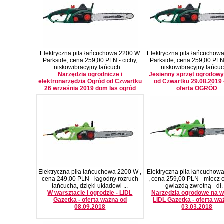
Elektryczna piła łańcuchowa 2200 W
Elektryczna piła łańcuchow
Parkside, cena 259,00 PLN - cichy,
Parkside, cena 259,00 PLN 
niskowibracyjny łańcuch ...
niskowibracyjny łańcuch
Narzędzia ogrodnicze i
Jesienny sprzęt ogrodowy
elektronarzędzia Ogród od Czwartku
od Czwartku 29.08.2019 
26 września 2019 dom las ogród
oferta OGRÓD
Elektryczna piła łańcuchowa 2200 W ,
Elektryczna piła łańcuchow
cena 249,00 PLN - łagodny rozruch
, cena 259,00 PLN - miecz 
łańcucha, dzięki układowi ...
gwiazdą zwrotną - dł. .
W warsztacie i ogrodzie - LIDL
Narzędzia ogrodowe na w
Gazetka - oferta ważna od
LIDL Gazetka - oferta wa
08.09.2018
03.03.2018