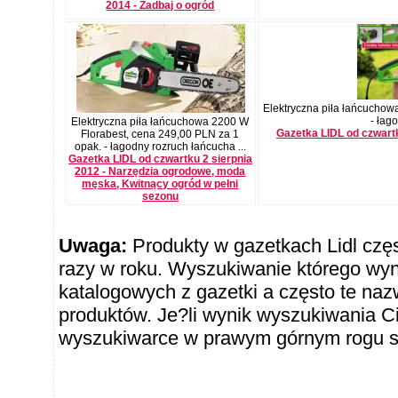
2014 - Zadbaj o ogród
Elektryczna piła łańcuchow
- łag
Elektryczna piła łańcuchowa 2200 W
Gazetka LIDL od czwart
Florabest, cena 249,00 PLN za 1
opak. - łagodny rozruch łańcucha ...
Gazetka LIDL od czwartku 2 sierpnia
2012 - Narzędzia ogrodowe, moda
męska, Kwitnący ogród w pełni
sezonu
Uwaga:
Produkty w gazetkach Lidl częst
razy w roku. Wyszukiwanie którego wy
katalogowych z gazetki a często te naz
produktów. Je?li wynik wyszukiwania Ci
wyszukiwarce w prawym górnym rogu sł