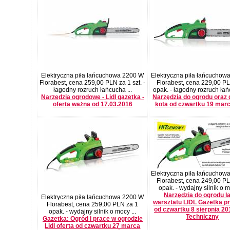
Elektryczna piła łańcuchowa 2200 W
Elektryczna piła łańcuchow
Florabest, cena 259,00 PLN za 1 szt. -
Florabest, cena 229,00 P
łagodny rozruch łańcucha ...
opak. - łagodny rozruch łań
Narzędzia ogrodowe - Lidl gazetka -
Narzędzia do ogrodu oraz d
oferta ważna od 17.03.2016
kota od czwartku 19 mar
Elektryczna piła łańcuchow
Florabest, cena 249,00 P
opak. - wydajny silnik o m
Narzędzia do ogrodu la
Elektryczna piła łańcuchowa 2200 W
warsztatu LIDL Gazetka p
Florabest, cena 259,00 PLN za 1
od czwartku 8 sierpnia 201
opak. - wydajny silnik o mocy ...
Techniczny
Gazetka: Ogród i prace w ogrodzie
Lidl oferta od czwartku 27 marca