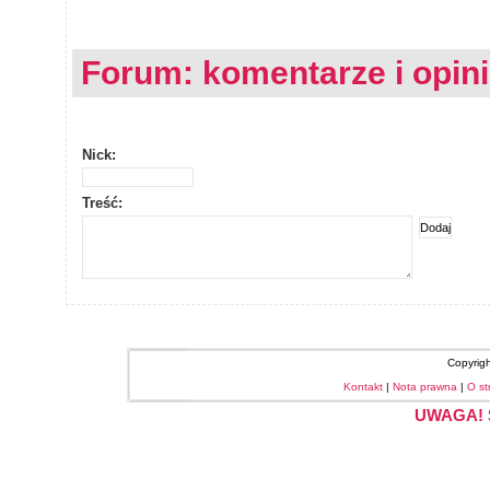
Forum: komentarze i opin
Nick:
Treść:
Copyrig
Kontakt
|
Nota prawna
|
O st
UWAGA! S