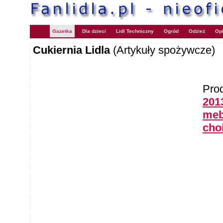
Gazetka
Dla dzieci
Lidl Techniczny
Ogród
Odzież
Opi
Cukiernia Lidla
(Artykuły spożywcze)
Pro
2013
meb
cho