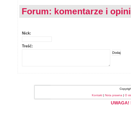
Forum: komentarze i opin
Nick:
Treść:
Copyrig
Kontakt
|
Nota prawna
|
O st
UWAGA! S