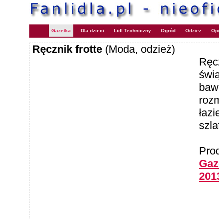
Gazetka
Dla dzieci
Lidl Techniczny
Ogród
Odzież
Opi
Ręcznik frotte
(Moda, odzież)
Ręcz
świą
bawe
rozm
łazi
szla
Pro
Gaze
201